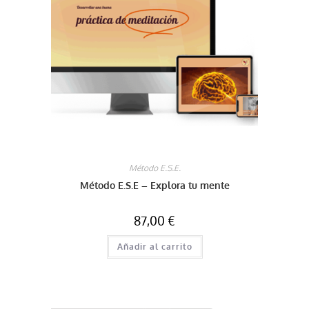
Método E.S.E.
Método E.S.E – Explora tu mente
87,00
€
Añadir al carrito