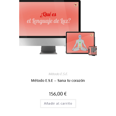
Método E.S.E.
Método E.S.E – Sana tu corazón
156,00
€
Añadir al carrito